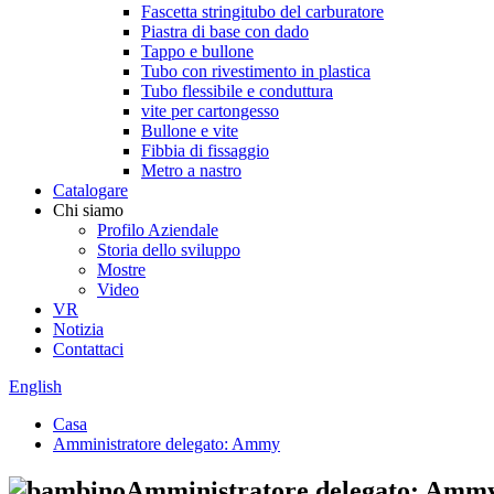
Fascetta stringitubo del carburatore
Piastra di base con dado
Tappo e bullone
Tubo con rivestimento in plastica
Tubo flessibile e conduttura
vite per cartongesso
Bullone e vite
Fibbia di fissaggio
Metro a nastro
Catalogare
Chi siamo
Profilo Aziendale
Storia dello sviluppo
Mostre
Video
VR
Notizia
Contattaci
English
Casa
Amministratore delegato: Ammy
Amministratore delegato: Amm