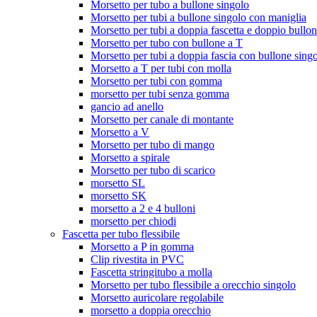
Morsetto per tubo a bullone singolo
Morsetto per tubi a bullone singolo con maniglia
Morsetto per tubi a doppia fascetta e doppio bullon
Morsetto per tubo con bullone a T
Morsetto per tubi a doppia fascia con bullone singo
Morsetto a T per tubi con molla
Morsetto per tubi con gomma
morsetto per tubi senza gomma
gancio ad anello
Morsetto per canale di montante
Morsetto a V
Morsetto per tubo di mango
Morsetto a spirale
Morsetto per tubo di scarico
morsetto SL
morsetto SK
morsetto a 2 e 4 bulloni
morsetto per chiodi
Fascetta per tubo flessibile
Morsetto a P in gomma
Clip rivestita in PVC
Fascetta stringitubo a molla
Morsetto per tubo flessibile a orecchio singolo
Morsetto auricolare regolabile
morsetto a doppia orecchio