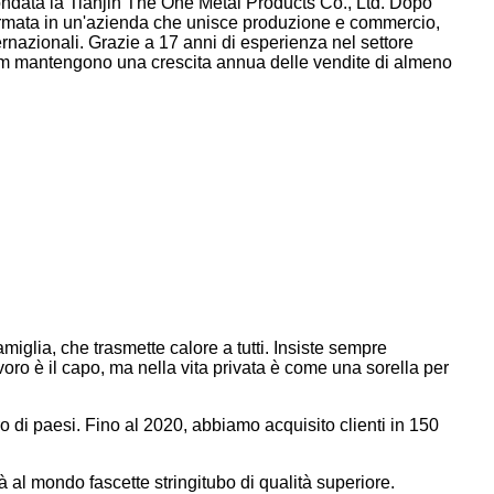
fondata la Tianjin The One Metal Products Co., Ltd. Dopo
formata in un'azienda che unisce produzione e commercio,
nazionali. Grazie a 17 anni di esperienza nel settore
team mantengono una crescita annua delle vendite di almeno
iglia, che trasmette calore a tutti. Insiste sempre
voro è il capo, ma nella vita privata è come una sorella per
o di paesi. Fino al 2020, abbiamo acquisito clienti in 150
à al mondo fascette stringitubo di qualità superiore.