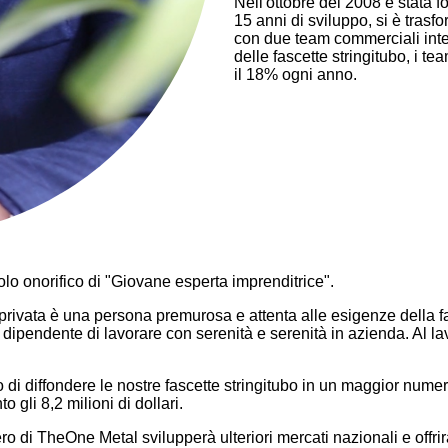
Nell'ottobre del 2008 è stata 
15 anni di sviluppo, si è tras
con due team commerciali inter
delle fascette stringitubo, i 
il 18% ogni anno.
itolo onorifico di "Giovane esperta imprenditrice".
privata è una persona premurosa e attenta alle esigenze della fam
i dipendente di lavorare con serenità e serenità in azienda. Al la
o di diffondere le nostre fascette stringitubo in un maggior numer
 gli 8,2 milioni di dollari.
ro di TheOne Metal svilupperà ulteriori mercati nazionali e offrir