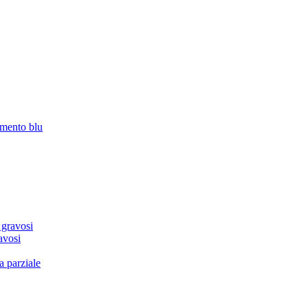
amento blu
 gravosi
avosi
a parziale