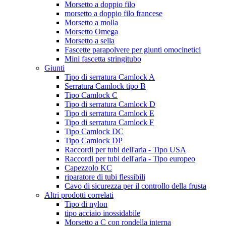
Morsetto a doppio filo
morsetto a doppio filo francese
Morsetto a molla
Morsetto Omega
Morsetto a sella
Fascette parapolvere per giunti omocinetici
Mini fascetta stringitubo
Giunti
Tipo di serratura Camlock A
Serratura Camlock tipo B
Tipo Camlock C
Tipo di serratura Camlock D
Tipo di serratura Camlock E
Tipo di serratura Camlock F
Tipo Camlock DC
Tipo Camlock DP
Raccordi per tubi dell'aria - Tipo USA
Raccordi per tubi dell'aria - Tipo europeo
Capezzolo KC
riparatore di tubi flessibili
Cavo di sicurezza per il controllo della frusta
Altri prodotti correlati
Tipo di nylon
tipo acciaio inossidabile
Morsetto a C con rondella interna