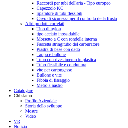
Raccordi per tubi dell'aria - Tipo europeo
Capezzolo KC
riparatore di tubi flessibili
Cavo di sicurezza per il controllo della frusta
Altri prodotti correlati
Tipo di nylon
tipo acciaio inossidabile
Morsetto a C con rondella interna
Fascetta stringitubo del carburatore
Piastra di base con dado
Tappo e bullone
Tubo con rivestimento in plastica
Tubo flessibile e conduttura
vite per cartongesso
Bullone e vite
Fibbia di fissaggio
Metro a nastro
Catalogare
Chi siamo
Profilo Aziendale
Storia dello sviluppo
Mostre
Video
VR
Notizia