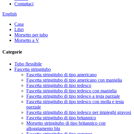
Contattaci
English
Casa
Libri
Morsetto per tubo
Morsetto a V
Categorie
Tubo flessibile
Fascetta stringitubo
Fascetta stringitubo di tipo americano
Fascetta stringitubo di tipo americano con maniglia
Fascetta stringitubo di tipo tedesco
Fascetta stringitubo di tipo tedesco con maniglia
Fascetta stringitubo di tipo tedesco a testa parziale
Fascetta stringitubo di tipo tedesco con molla e testa
parziale
Fascetta stringitubo di tipo tedesco per impieghi gravosi
Fascetta stringitubo di tipo britannico
Morsetto stringitubo di tipo britannico con
alloggiamento blu
Fascetta stringitubo di tipo europeo