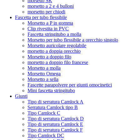
morsetto SK
morsetto a 2 e 4 bulloni
morsetto per chiodi
Fascetta per tubo flessibile
Morsetto a P in gomma
Clip rivestita in PVC
Fascetta stringitubo a molla
Morsetto per tubo flessibile a orecchio singolo
Morsetto auricolare regolabile
morsetto a doppia orecchio
Morsetto a doppio filo
morsetto a doppio filo francese
Morsetto a molla
Morsetto Omega
Morsetto a sella
Fascette parapolvere per giunti omocinetici
Mini fascetta stringitubo
Giunti
Tipo di serratura Camlock A
Serratura Camlock tipo B
Tipo Camlock C
Tipo di serratura Camlock D
Tipo di serratura Camlock E
Tipo di serratura Camlock F
Tipo Camlock DC