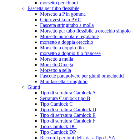
morsetto per chiodi
Fascetta per tubo flessibile
Morsetto a P in gomma
Clip rivestita in PVC
Fascetta stringitubo a molla
Morsetto per tubo flessibile a orecchio singolo
Morsetto auricolare regolabile
morsetto a doppia orecchio
Morsetto a doppio filo
morsetto a doppio filo francese
Morsetto a molla
Morsetto Omega
Morsetto a sella
Fascette parapolvere per giunti omocinetici
Mini fascetta stringitubo
Giunti
Tipo di serratura Camlock A
Serratura Camlock tipo B
Tipo Camlock C
Tipo di serratura Camlock D
Tipo di serratura Camlock E
Tipo di serratura Camlock F
Tipo Camlock DC
Tipo Camlock DP
Raccordi per tubi dell'aria - Tipo USA