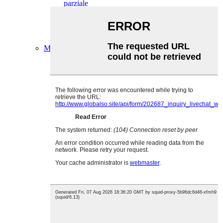
parziale
Fascetta stringitubo di tipo tedesco con molla e
testa parziale
morsetto a cinghia
Morsetto a punzone
Morsetto per tubo
Morsetto per tubo a bullone singolo
Morsetto per tubi a bullone singolo con maniglia
Morsetto per tubi a doppia fascetta e doppio
bullone.
Morsetto per tubo con bullone a T
Morsetto per tubi a doppia fascia con bullone
singolo.
Morsetto a T per tubi con molla
Morsetto per tubi con gomma
morsetto per tubi senza gomma
gancio ad anello
Morsetto per canale di montante
Morsetto a V
Morsetto per tubo di mango
Morsetto a spirale
Morsetto per tubo di scarico
morsetto SL
morsetto SK
morsetto a 2 e 4 bulloni