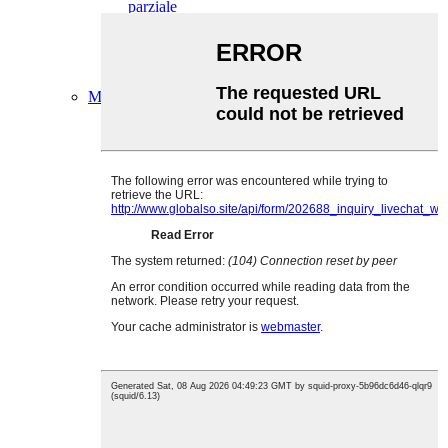
parziale
Fascetta stringitubo di tipo tedesco con molla e
testa parziale
morsetto a cinghia
Morsetto a punzone
Morsetto per tubo
Morsetto per tubo a bullone singolo
Morsetto per tubi a bullone singolo con maniglia
Morsetto per tubi a doppia fascetta e doppio
bullone.
Morsetto per tubo con bullone a T
Morsetto per tubi a doppia fascia con bullone
singolo.
Morsetto a T per tubi con molla
Morsetto per tubi con gomma
morsetto per tubi senza gomma
gancio ad anello
Morsetto per canale di montante
Morsetto a V
Morsetto per tubo di mango
Morsetto a spirale
Morsetto per tubo di scarico
morsetto SL
morsetto SK
morsetto a 2 e 4 bulloni