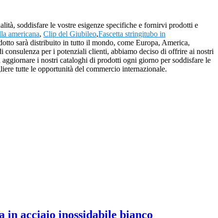
ità, soddisfare le vostre esigenze specifiche e fornirvi prodotti e
lla americana
,
Clip del Giubileo
,
Fascetta stringitubo in
prodotto sarà distribuito in tutto il mondo, come Europa, America,
di consulenza per i potenziali clienti, abbiamo deciso di offrire ai nostri
d aggiornare i nostri cataloghi di prodotti ogni giorno per soddisfare le
iere tutte le opportunità del commercio internazionale.
 in acciaio inossidabile bianco