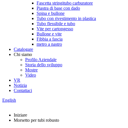
Fascetta stringitubo carburatore
Piastra di base con dado
Spina e bullone
Tubo con rivestimento in plastica
Tubo flessibile e tubo
Vite per cartongesso
Bullone e vite
Fibbia a fascia
metro a nastro
Catalogare
Chi siamo
Profilo Aziendale
Storia dello sviluppo
Mostre
Video
VR
Notizia
Contattaci
English
Iniziare
Morsetto per tubi robusto