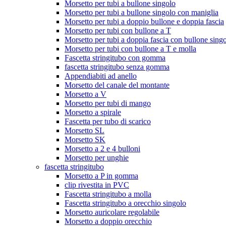
Morsetto per tubi a bullone singolo
Morsetto per tubi a bullone singolo con maniglia
Morsetto per tubi a doppio bullone e doppia fascia
Morsetto per tubi con bullone a T
Morsetto per tubi a doppia fascia con bullone sing
Morsetto per tubi con bullone a T e molla
Fascetta stringitubo con gomma
fascetta stringitubo senza gomma
Appendiabiti ad anello
Morsetto del canale del montante
Morsetto a V
Morsetto per tubi di mango
Morsetto a spirale
Fascetta per tubo di scarico
Morsetto SL
Morsetto SK
Morsetto a 2 e 4 bulloni
Morsetto per unghie
fascetta stringitubo
Morsetto a P in gomma
clip rivestita in PVC
Fascetta stringitubo a molla
Fascetta stringitubo a orecchio singolo
Morsetto auricolare regolabile
Morsetto a doppio orecchio