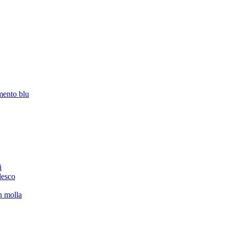
amento blu
i
desco
on molla