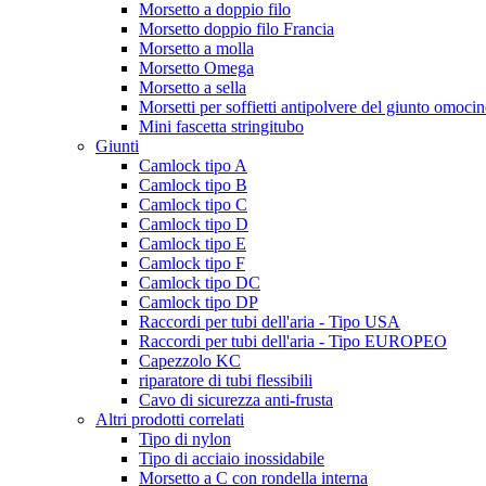
Morsetto a doppio filo
Morsetto doppio filo Francia
Morsetto a molla
Morsetto Omega
Morsetto a sella
Morsetti per soffietti antipolvere del giunto omocin
Mini fascetta stringitubo
Giunti
Camlock tipo A
Camlock tipo B
Camlock tipo C
Camlock tipo D
Camlock tipo E
Camlock tipo F
Camlock tipo DC
Camlock tipo DP
Raccordi per tubi dell'aria - Tipo USA
Raccordi per tubi dell'aria - Tipo EUROPEO
Capezzolo KC
riparatore di tubi flessibili
Cavo di sicurezza anti-frusta
Altri prodotti correlati
Tipo di nylon
Tipo di acciaio inossidabile
Morsetto a C con rondella interna