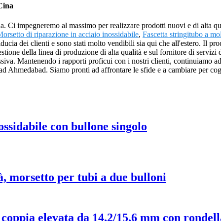
 Cina
a. Ci impegneremo al massimo per realizzare prodotti nuovi e di alta qual
orsetto di riparazione in acciaio inossidabile
,
Fascetta stringitubo a mo
fiducia dei clienti e sono stati molto vendibili sia qui che all'estero. Il 
tione della linea di produzione di alta qualità e sul fornitore di servizi 
essiva. Mantenendo i rapporti proficui con i nostri clienti, continuiamo a
ad Ahmedabad. Siamo pronti ad affrontare le sfide e a cambiare per cogl
ossidabile con bullone singolo
à, morsetto per tubi a due bulloni
 coppia elevata da 14,2/15,6 mm con rondella