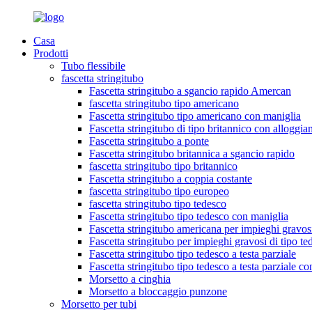
Casa
Prodotti
Tubo flessibile
fascetta stringitubo
Fascetta stringitubo a sgancio rapido Amercan
fascetta stringitubo tipo americano
Fascetta stringitubo tipo americano con maniglia
Fascetta stringitubo di tipo britannico con alloggi
Fascetta stringitubo a ponte
Fascetta stringitubo britannica a sgancio rapido
fascetta stringitubo tipo britannico
Fascetta stringitubo a coppia costante
fascetta stringitubo tipo europeo
fascetta stringitubo tipo tedesco
Fascetta stringitubo tipo tedesco con maniglia
Fascetta stringitubo americana per impieghi gravos
Fascetta stringitubo per impieghi gravosi di tipo te
Fascetta stringitubo tipo tedesco a testa parziale
Fascetta stringitubo tipo tedesco a testa parziale c
Morsetto a cinghia
Morsetto a bloccaggio punzone
Morsetto per tubi